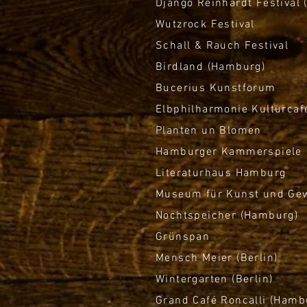
Django Reinhardt Festival 
Wutzrock Festival
Schall & Rauch Festival
Birdland (Hamburg)
Bucerius Kunstforum
Elbphilharmonie Kulturcaf
Planten un Blomen
Hamburger Kammerspiele
Literaturhaus Hamburg
Museum für Kunst und G
Nochtspeicher (Hamburg)
Grünspan
Mensch Meier (Berlin)
Wintergarten (Berlin)
Grand Café Roncalli (Hamb