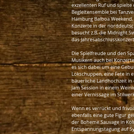
exzellenten Ruf und spielte 
Begleitensemble bei Tanzve
Hamburg Balboa Weekend. E
Konzerte in der norddeuts
besucht z.B. die Midnight 
das Jahresabschlusskonzert 
Die Spielfreude und den Sp
Musikern auch bei Konzert
es sich dabei um eine Gebur
Lokschuppen, eine Fete in e
bäuerliche Landhochzeit in
Jam Session in einem Weinlo
einer Vernissage im Stilwerk
Wenn es verrückt und frivo
ebenfalls eine gute Figur ge
der Boheme Sauvage in Köln 
Entspannungstagung auf Sy