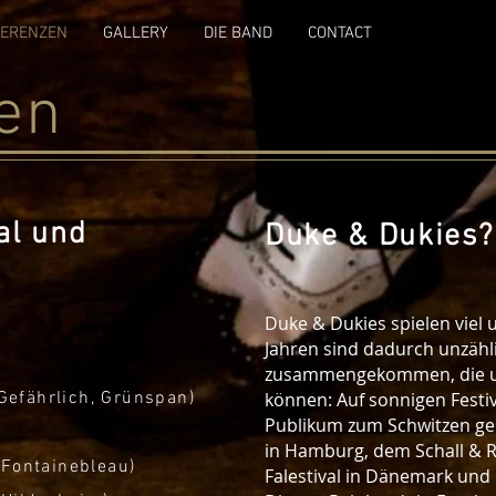
FERENZEN
GALLERY
DIE BAND
CONTACT
en
al und
Duke & Dukies?
Duke & Dukies spielen viel 
Jahren sind dadurch unzähli
zusammengekommen, die unt
Gefährlich, Grünspan)
können: Auf sonnigen Festi
Publikum zum Schwitzen ge
in Hamburg, dem Schall & R
(Fontainebleau)
Falestival in Dänemark und