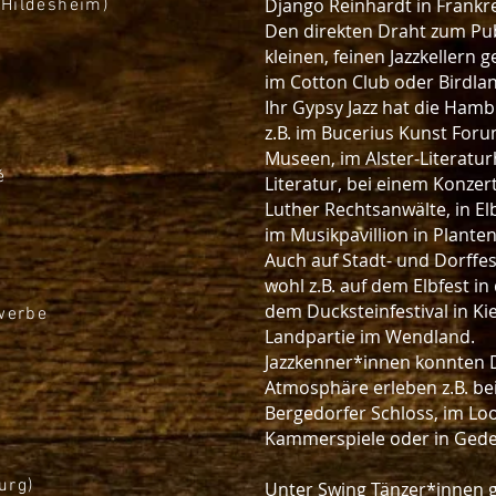
Django Reinhardt in Frankre
(Hildesheim)
Den direkten Draht zum Pub
kleinen, feinen Jazzkellern 
im Cotton Club oder Birdla
Ihr Gypsy Jazz hat die Ham
z.B. im Bucerius Kunst For
Museen, im Alster-Literatu
é
Literatur, bei einem Konzer
Luther Rechtsanwälte, in E
im Musikpavillion in Plant
Auch auf Stadt- und Dorffes
wohl z.B. auf dem Elbfest i
dem Ducksteinfestival in Kie
ewerbe
Landpartie im Wendland.
Jazzkenner*innen konnten D
Atmosphäre erleben z.B. bei
Bergedorfer Schloss, im L
Kammerspiele oder in Gedel
urg)
Unter Swing Tänzer*innen g