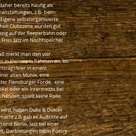
daher bereits häufig als
ranstaltungen, z.B. beim
igene selbstorganisierte
chen Clubszene wurden gut
Swing auf der Reeperbahn oder
Friss Jazz im Nochtspeicher.
aß merkt man den vier
en in kleinerem Rahmen an, ob
tstagsfeier in einem
iner alten Mühle, eine
 der Flensburger Förde, eine
kal oder ein Intermezzo bei
 handelt, spielt keine Rolle.
l wird, haben Duke & Dukies
macht z.B. gab es Auftritte auf
und Berlin, Jazz bei einer
lt, Darbietungen beim Poetry