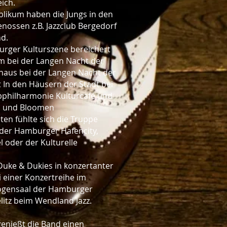
ich.
likum haben die Jungs in den
genossen z.B. Jazzclub Bergedorf
nd.
burger Kulturszene bereichert
um bei der Langen Nacht der
rhaus bei der Langen Nacht der
t In den Häusern der Stadt bei
lbphilharmonie Kulturcafé und
en und Bloomen
ten fühlte sich die Truppe
n der Hamburger Hafencity,
l oder der Kulturelle
uke & Dukies in konzertanter
 einer Konzertreihe im
oogensaal der Hamburger
itz beim Wendland Jazz.
enießt die Band einen